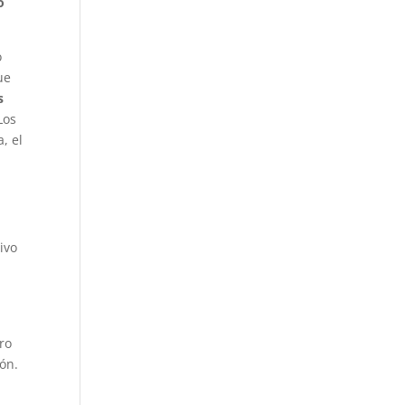
o
o
ue
s
Los
, el
ivo
a
ro
ón.