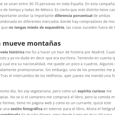
e se unan entre 30-70 personas en toda España. En esta campaña
de tiempo y todas de México. Es cierto que este distrito tiene cas
importante anotar la importante
diferencia porcentual
de ambas
 combinada en diferentes mercados donde hay compradores de mis
sí que
no tengas miedo de expandirte
, las cosas suceden fuera de 
n mueve montañas
vela histórica
me fui a hacer un tour de historia por Madrid. Cua
esto y yo no dude en decir que era escritora. Teniendo en cuenta 
e y cual era su nacionalidad, me quede un poco a cuadros. Algunos
adamente promocionarse. Sin embargo, uno de los presentes me 
Tras el intercambio de los teléfonos, ayer jueves me mandó una fo
 mismo día. No soy vegetariana, pero como un
espíritu curioso
me
pias. No se si el camarero me comprará el libro, pero la comida 
s formas, tiene mi página web y como es un currante, quizá este
ce una
sesión fotográfica
en exterior para el libro. Ahora el fotógra
 combinada
da mucho dinero, pero desde luego en muy útil para