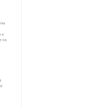
siva
o a
e no
s
or