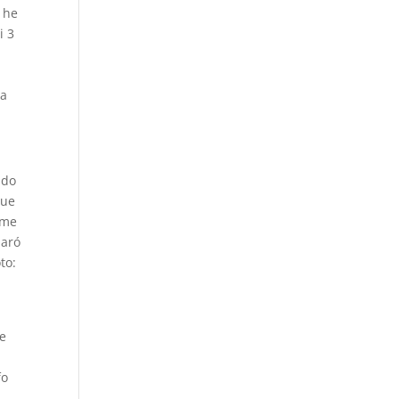
 he
i 3
la
ndo
que
 me
paró
to:
me
fo