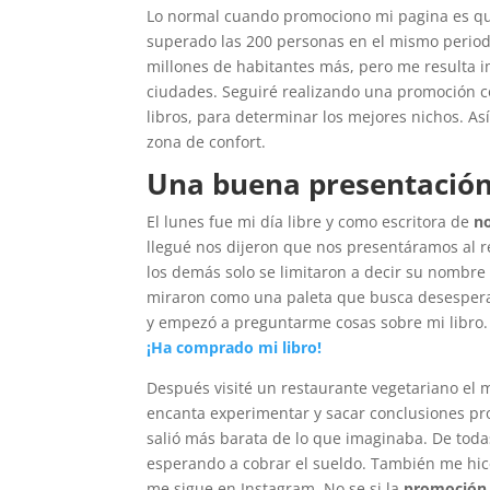
Lo normal cuando promociono mi pagina es qu
superado las 200 personas en el mismo periodo 
millones de habitantes más, pero me resulta 
ciudades. Seguiré realizando una promoción
libros, para determinar los mejores nichos. A
zona de confort.
Una buena presentació
El lunes fue mi día libre y como escritora de
no
llegué nos dijeron que nos presentáramos al r
los demás solo se limitaron a decir su nombr
miraron como una paleta que busca desesper
y empezó a preguntarme cosas sobre mi libro. 
¡Ha comprado mi libro!
Después visité un restaurante vegetariano el
encanta experimentar y sacar conclusiones pro
salió más barata de lo que imaginaba. De toda
esperando a cobrar el sueldo. También me hi
me sigue en Instagram. No se si la
promoción