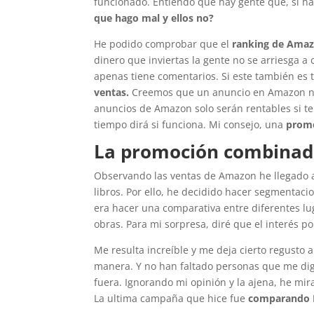
funcionado. Entiendo que hay gente que, si ha
que hago mal y ellos no?
He podido comprobar que el
ranking de Ama
dinero que inviertas la gente no se arriesga 
apenas tiene comentarios. Si este también es 
ventas.
Creemos que un anuncio en Amazon nos 
anuncios de Amazon solo serán rentables si t
tiempo dirá si funciona. Mi consejo, una
promo
La promoción combinad
Observando las ventas de Amazon he llegado
libros. Por ello, he decidido hacer segmentaci
era hacer una comparativa entre diferentes l
obras. Para mi sorpresa, diré que el interés 
Me resulta increíble y me deja cierto regusto 
manera. Y no han faltado personas que me dig
fuera. Ignorando mi opinión y la ajena, he mi
La ultima campaña que hice fue
comparando M