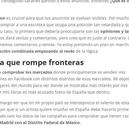
 conseguido sacarles partido a estos anuncios. Entonces
¿Qué es l
zon
es crucial para que tus anuncios se vuelvan visibles. Por much
a comprar a una escritora que ocupa una posición tan retardada y q
tu caso, lo primero que debería preocuparte son las
opiniones y la
dará ventas y comentarios, pero creo que es justo al contrario. 
enemos comentarios y ventas. Ya estoy poniendo un plan en marcha
ción combinada empezando al revés
de la lógica.
a que rompe fronteras
 a
comprobar los mercados
donde principalmente se venden mis
ones en Facebook con distintos distritos de esos mercados. Mi objet
ugares del mundo para ver donde se mostraba más interés por mis
por mis libros es más acusado fuera de España que dentro.
amargo ver que en mi propio país se menosprecia el talento de est
an que si un artista quiere triunfar en España debe hacerlo prime
rado solo los datos de las campañas para comprobar que tienen raz
adrid con el Distrito Federal de México.