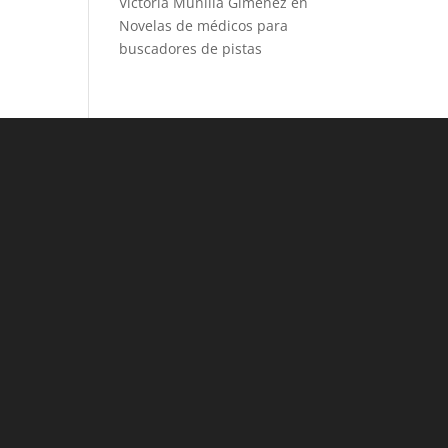
Victoria Munilla Gimenez
en
Novelas de médicos para
buscadores de pistas