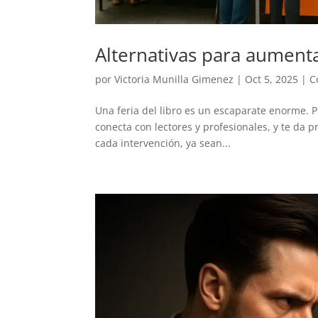
Alternativas para aumentar
por
Victoria Munilla Gimenez
|
Oct 5, 2025
|
C
Una feria del libro es un escaparate enorme. Pla
conecta con lectores y profesionales, y te da p
cada intervención, ya sean...