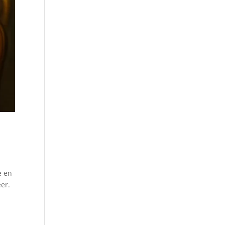
e en
eer.