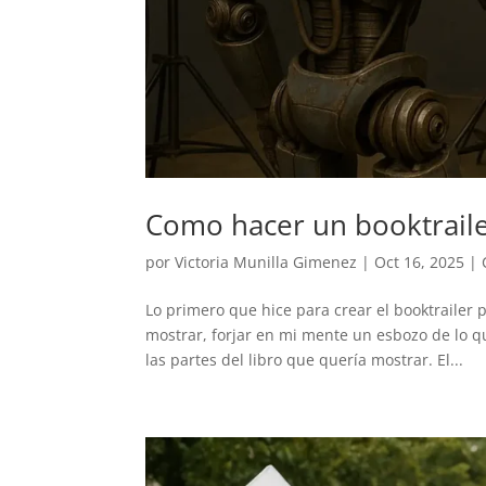
Como hacer un booktraile
por
Victoria Munilla Gimenez
|
Oct 16, 2025
|
Lo primero que hice para crear el booktrailer 
mostrar, forjar en mi mente un esbozo de lo 
las partes del libro que quería mostrar. El...