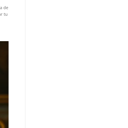
za de
r tu