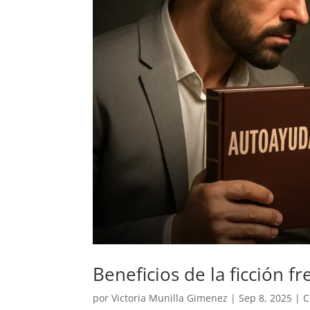
Beneficios de la ficción f
por
Victoria Munilla Gimenez
|
Sep 8, 2025
|
C