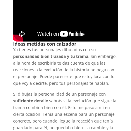
Ideas metidas con calzador
Ya tienes tus personajes dibujados con su
personalidad bien trazada y tu trama.
Sin embargo,
a la hora de escribirla te das cuenta de que las
reacciones o la evolución de la historia no pega con
el personaje. Puede parecerte que estoy loca con lo
que voy a decirte, pero tus personajes te hablan.
Si dibujas la personalidad de un personaje con
suficiente detalle
sabrás si la evolución que sigue la
trama combina bien con él. Esto me paso a mi en
cierta ocasión. Tenía una escena para un personaje
concreto, pero cuando llegue la reacción que tenía
guardado para él, no quedaba bien. La cambie y la