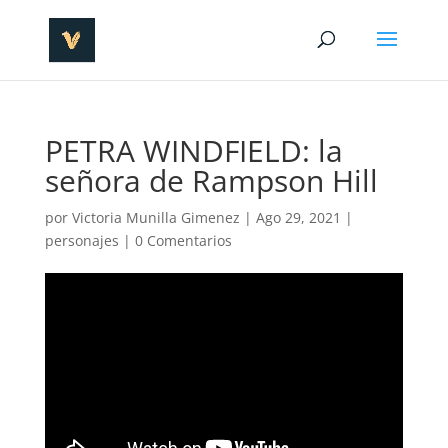
PETRA WINDFIELD: la
señora de Rampson Hill
por
Victoria Munilla Gimenez
|
Ago 29, 2021
|
personajes
|
0 Comentarios