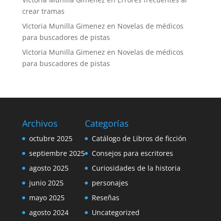
crear tramas
Victoria Munilla Gimenez
en
Novelas de médicos
para buscadores de pistas
Victoria Munilla Gimenez
en
Novelas de médicos
para buscadores de pistas
Archivos
Categorías
octubre 2025
Catálogo de Libros de ficción
septiembre 2025
Consejos para escritores
agosto 2025
Curiosidades de la historia
junio 2025
personajes
mayo 2025
Reseñas
agosto 2024
Uncategorized