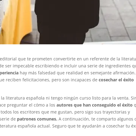
editorial que te prometen convertirte en un referente de la literat
de ser impecable escribiendo e incluir una serie de ingredientes q
periencia
hay más falsedad que realidad en semejante afirmación.
ue reciben felicitaciones, pero son incapaces de
cosechar el éxito
a literatura española ni tengo ningún curso listo para la venta. Si
ace preguntar el cómo a los
autores que han conseguido el éxito
q
odos los escritores que me gustan, pero sigo sus trayectorias y
 serie de
patrones comunes.
A continuación, te comparto algunos 
literatura española actual. Seguro que te ayudarán a cosechar tu éx