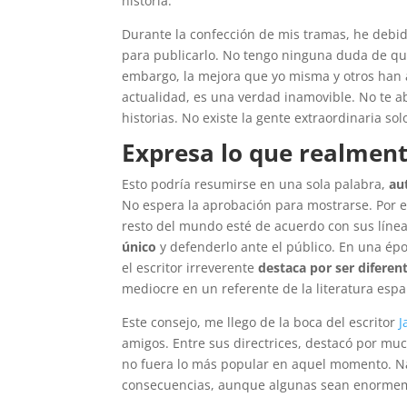
historia.
Durante la confección de mis tramas, he debid
para publicarlo. No tengo ninguna duda de q
embargo, la mejora que yo misma y otros han
actualidad, es una verdad inamovible. No te ab
historias. No existe la gente extraordinaria so
Expresa lo que realment
Esto podría resumirse en una sola palabra,
aut
No espera la aprobación para mostrarse. Por e
resto del mundo esté de acuerdo con sus línea
único
y defenderlo ante el público. En una époc
el escritor irreverente
destaca por ser diferent
mediocre en un referente de la literatura espa
Este consejo, me llego de la boca del escritor
J
amigos. Entre sus directrices, destacó por mu
no fuera lo más popular en aquel momento. N
consecuencias, aunque algunas sean enormem