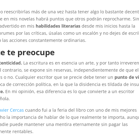
o reescribirlas más de una vez hasta tener algo lo bastante decen
ue en mis novelas habrá puntos que otros podrán reprocharme. Si
 advertido en mis
habilidades literarias
desde mis inicios hasta la
rumes por las críticas, úsalas como un escalón y no dejes de escri
lo las acciones constantemente ordinarias.
e te preocupe
enticidad.
La escritura es en esencia un arte, y por tanto irreveren
l contrario, se expone sin reservas, independientemente de que el
s o no. Cualquier escritor que se precie debe tener un
punto de vi
a de corrección política, en la que la disidencia es tildada de insu
e.
En mi opinión, esa diferencia es lo que convierte a un escritor
ñola.
avier Cercas
cuando fui a la feria del libro con uno de mis mejores
cho la importancia de hablar de lo que realmente te importa, aunq
adie puede mantener una mentira eternamente sin pagar las
ente rentables.