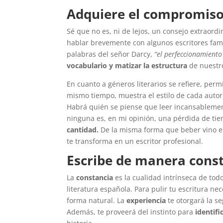
Adquiere el compromiso 
Sé que no es, ni de lejos, un consejo extraordi
hablar brevemente con algunos escritores fam
palabras del señor Darcy,
“el perfeccionamiento
vocabulario y matizar la estructura
de nuestro
En cuanto a géneros literarios se refiere, per
mismo tiempo, muestra el estilo de cada autor 
Habrá quién se piense que leer incansablemen
ninguna es, en mi opinión, una pérdida de tie
cantidad.
De la misma forma que beber vino en
te transforma en un escritor profesional.
Escribe de manera cons
La
constancia
es la cualidad intrínseca de tod
literatura española. Para pulir tu escritura nec
forma natural. La
experiencia
te otorgará la se
Además, te proveerá del instinto para
identifi