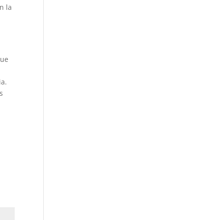
n la
que
ia.
s