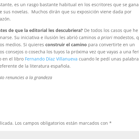
ante, es un rasgo bastante habitual en los escritores que se gana
de sus novelas. Muchos dirán que su exposición viene dada por
razón.
es de que la editorial les descubriera?
De todos los casos que he
arse. Su iniciativa e ilusión les abrió caminos
a priori
modestos, 
los medios. Si quieres
construir el camino
para convertirte en un
tos consejos o cosecha los tuyos la próxima vez que vayas a una fer
o en el libro
Fernando Díaz Villanueva
cuando le pedí unas palabra
eferente de la literatura española.
No renuncies a la grandeza
licada.
Los campos obligatorios están marcados con
*