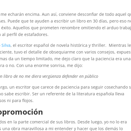
e me echarán encima. Aun así, conviene desconfiar de todo aquel 
s. Puede que te ayuden a escribir un libro en 30 días, pero eso n
n éxito. Aquellos que prometen renombre omitiendo el arduo traba
al perfil de estafadores.
 Silva
, el escritor español de novela histórica y thriller. Mientras l
aciente, tuvo el detalle de obsequiarme con varios consejos, expues
rmas da un tiempo limitado, me dejo claro que la paciencia era una
ra o no. Con una enorme sonrisa, me dijo:
un libro de no me diera vergüenza defender en público
argo, un escritor que carece de paciencia para seguir cosechando 
 sabe escribir. Ser un referente de la literatura española lleva
os ni para flojos.
topromoción
os en la parte comercial de sus libros. Desde luego, yo no lo era
 una obra maravillosa a mi entender y hacer que los demás lo