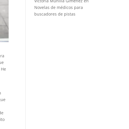
Victoria Munilla Gimenez
en
Novelas de médicos para
buscadores de pistas
ura
ue
 He
n
ue
de
ito