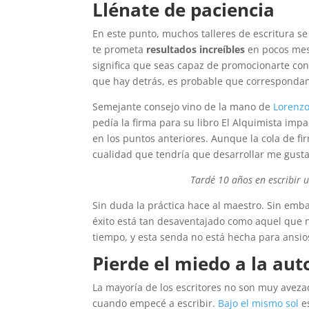
Llénate de paciencia
En este punto, muchos talleres de escritura s
te prometa
resultados increíbles
en pocos mese
significa que seas capaz de promocionarte co
que hay detrás, es probable que correspondan 
Semejante consejo vino de la mano de
Lorenzo
pedía la firma para su libro El Alquimista imp
en los puntos anteriores. Aunque la cola de fi
cualidad que tendría que desarrollar me gusta
Tardé 10 años en escribir 
Sin duda la práctica hace al maestro. Sin emb
éxito está tan desaventajado como aquel que no
tiempo, y esta senda no está hecha para ansios
Pierde el miedo a la au
La mayoría de los escritores no son muy avezad
cuando empecé a escribir.
Bajo el mismo sol
es