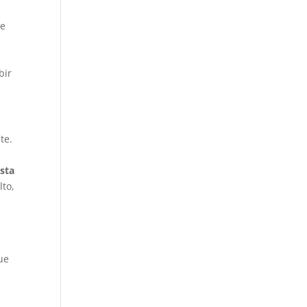
te
n
bir
te.
sta
lto,
ue