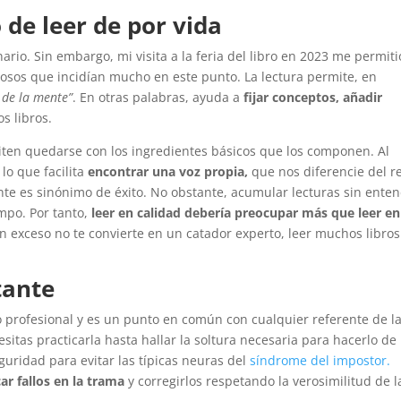
de leer de por vida
nario. Sin embargo, mi visita a la feria del libro en 2023 me permiti
osos que incidían mucho en este punto. La lectura permite, en
 de la mente”
. En otras palabras, ayuda a
fijar conceptos, añadir
s libros.
miten quedarse con los ingredientes básicos que los componen. Al
lo que facilita
encontrar una voz propia,
que nos diferencie del re
te es sinónimo de éxito. No obstante, acumular lecturas sin ente
mpo. Por tanto,
leer en calidad debería preocupar más que leer en
 exceso no te convierte en un catador experto, leer muchos libros
tante
o profesional y es un punto en común con cualquier referente de l
esitas practicarla hasta hallar la soltura necesaria para hacerlo de
guridad para evitar las típicas neuras del
síndrome del impostor.
car fallos en la trama
y corregirlos respetando la verosimilitud de l