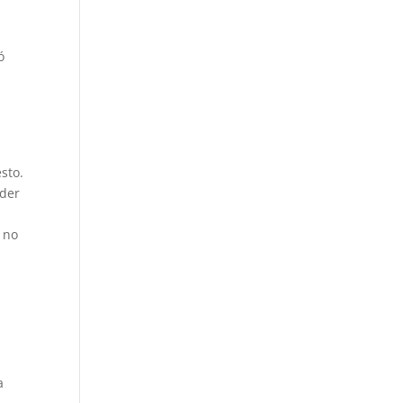
ó
sto.
nder
 no
a
a