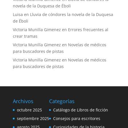
novela de la Duquesa de Éboli
Luisa
en
Lluvia de cóndores la novela de la Duquesa
de Éboli
Victoria Munilla Gimenez
en
Errores frecuentes al
crear tramas
Victoria Munilla Gimenez
en
Novelas de médicos
para buscadores de pistas
Victoria Munilla Gimenez
en
Novelas de médicos
para buscadores de pistas
Archivos
Categorías
octubre 2025
Catálogo de Libros de ficción
septiembre 2025
Consejos para escritores
agosto 2025
Curiosidades de la historia