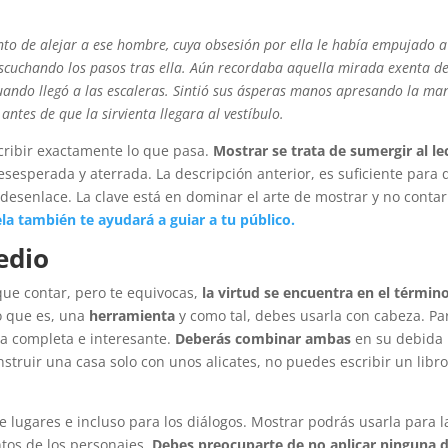
.
nto de alejar a ese hombre, cuya obsesión por ella le había empujado a
 escuchando los pasos tras ella. Aún recordaba aquella mirada exenta d
ando llegó a las escaleras. Sintió sus ásperas manos apresando la ma
antes de que la sirvienta llegara al vestíbulo.
scribir exactamente lo que pasa.
Mostrar se trata de sumergir al le
sesperada y aterrada. La descripción anterior, es suficiente para 
r desenlace. La clave está en dominar el arte de mostrar y no contar
ela también te ayudará a guiar a tu público.
edio
que contar, pero te equivocas,
la virtud se encuentra en el términ
o que es, una
herramienta
y como tal, debes usarla con cabeza. Pa
ra completa e interesante.
Deberás combinar ambas
en su debida
ruir una casa solo con unos alicates, no puedes escribir un libr
 lugares e incluso para los diálogos. Mostrar podrás usarla para l
ntos de los personajes.
Debes preocuparte de no aplicar ninguna 