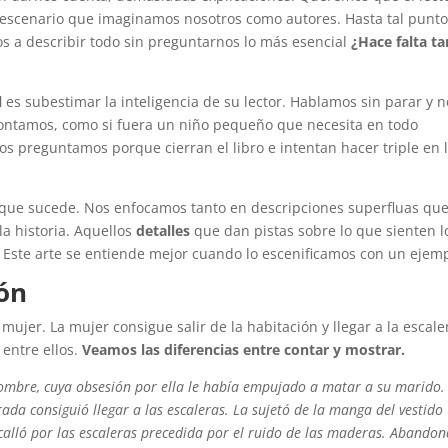
escenario que imaginamos nosotros como autores. Hasta tal punt
 a describir todo sin preguntarnos lo más esencial
¿Hace falta ta
l
es subestimar la inteligencia de su lector. Hablamos sin parar y n
 contamos, como si fuera un niño pequeño que necesita en todo
s preguntamos porque cierran el libro e intentan hacer triple en 
ue sucede. Nos enfocamos tanto en descripciones superfluas qu
a historia. Aquellos
detalles
que dan pistas sobre lo que sienten l
. Este arte se entiende mejor cuando lo escenificamos con un ejemp
ión
jer. La mujer consigue salir de la habitación y llegar a la escale
 entre ellos.
Veamos las diferencias entre contar y mostrar.
ombre, cuya obsesión por ella le había empujado a matar a su marido.
rada consiguió llegar a las escaleras.
La sujetó de la manga del vestido
calló por las escaleras precedida por el ruido de las maderas. Abandon