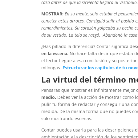
casa antes de que la sirvienta llegara al vestíbulo
MOSTRAR:
En su mente, solo estaba el pensamie
cometer actos atroces. Consiguió salir al pasillo
remordimientos. Su corazón golpeaba su pecho cu
de su vestido. La tela se rasgó. Abandonó la casa 
¿Has pillado la diferencia? Contar significa de
en la escena.
No hace falta decir que estaba de
el lector llegue a esa conclusión y su posterio
milongas.
Estructurar los capítulos de tu nov
La virtud del término m
Pensaras que mostrar es infinitamente mejor 
medio.
Debes ver la acción de mostrar como l
pulir tu forma de redactar y conseguir una ob
medida. De la misma forma que no puedes const
solo mostrando escenas.
Contar puedes usarla para las descripciones de
ambientación y la descripción de los sentimie