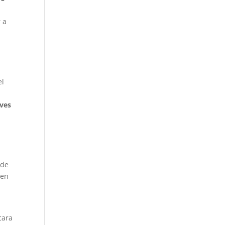
 a
el
eves
 de
gen
cara