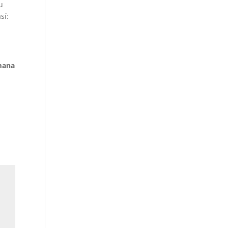
u
sí:
mana