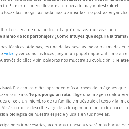
fecto. Este error puede llevarte a un pecado mayor,
destruir el
do todas las incógnitas nada más plantearlas, no podrás enganchar
ibir la escena de una película. La próxima vez que veas una,
e ánimo de los personajes? ¿Cómo intuyes que seguirá la trama?
ambas técnicas. Además, es una de las novelas mejor plasmadas en 
ste
video
y ver como las luces juegan un papel importantísimo en el
A través de ellas y sin palabras nos muestra su evolución.
¿Te atr
visual.
Por eso los niños aprenden más a través de imágenes que
 pasa lo mismo.
Te propongo un reto.
Elige una imagen cualquiera
pués elige a un miembro de tu familia y muéstrale el texto y la ima
 Verás como te describe algo de la imagen pero no podrá hacer lo
ción biológica
de nuestra especie y úsala en tus novelas.
cripciones innecesarias, acortaras tu novela y será más barata de 