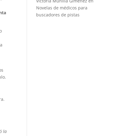
Victoria Munilla Gimenez
en
o
Novelas de médicos para
nta
buscadores de pistas
o
la
e
os
lo.
ra.
ó la