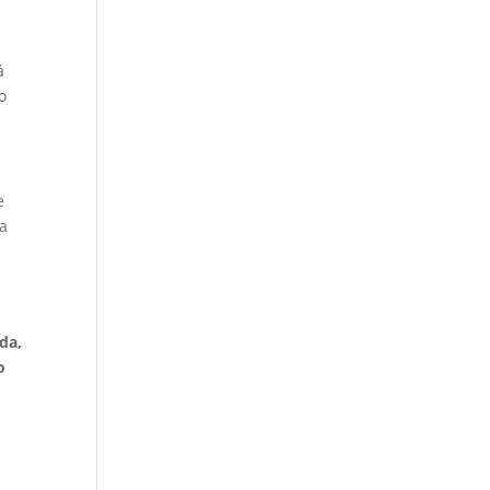
á
o
e
ra
s
da,
o