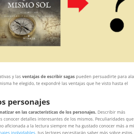
tivas y las
ventajas de escribir sagas
pueden persuadirte para ala
isma he elegido, te expondré las ventajas que he visto hasta el
os personajes
matizar en las características
de los personajes.
Describir más
es conocer detalles interesantes de los mismos. Peculiaridades qu
mo aficionada a la lectura siempre me ha gustado conocer más a m
najes inolvidables,
tus lectores necesitarán saber más sobre estos.