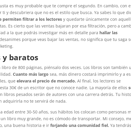
 gusta es muy probable que te compre el segundo. En cambio, con e
 ti y descubriera que no es el estilo que busca. Ya sabes lo que di
e permiten filtrar a los lectores
y quedarte únicamente con aquell
tas. Es cierto que las ventas bajaran por esa filtración, pero a cam
d a la que podrás investigar más en detalle para
hallar las
desanimes porque veas bajar las ventas, no significa que tu saga 
keting.
 y baratos
n libro de 800 páginas, piénsalo dos veces. Los libros son también 
ilidad.
Cuanto más largo
sea, más dinero costará imprimirlo y a e
ales, que
elevara el precio de mercado.
Al final, los lectores se
esta 30€ de un escritor que no conoce nadie. La mayoría de ellos
s
 libros pesados serán de autores con una carrera detrás. Tu histo
 adquirirla no te servirá de nada.
a edad entre 30-50 años, sus hábitos los colocan como personas 
 un libro muy grande, no es cómodo de transportar. Mi consejo, m
o, una buena historia e ir
forjando una comunidad fiel.
Ya tendrá