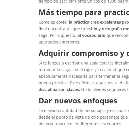
tiempo de escribir libros únicos de 1000 págin
Más tiempo para practica
Como es obvio,
la práctica crea excelentes pro
final encontrarás que tu
estilo y ortografía m
saga. Por supuesto,
el vocabulario
que recopil
apartados anteriores.
Adquirir compromiso y d
Si te lanzas a escribir una saga estarás litera
terminar la saga con el rigor y la calidad que
absolutamente necesaria para terminar la saga.
buena práctica. Este oficio es una carrera de 
disciplina son claves.
No lo olvides si quieres
Dar nuevos enfoques
La elevada cantidad de personajes y escenari
desde el punto de vista de otro personaje que n
historia trascurre en diferentes escenarios.