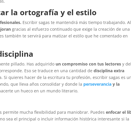
as.
r la ortografía y el estilo
fesionales.
Escribir sagas te mantendrá más tiempo trabajando. A
ejoran
gracias al esfuerzo continuado que exige la creación de una
es también te servirá para matizar el estilo que he comentado en
isciplina
lmente pillado. Has adquirido
un compromiso con tus lectores
y de
 corresponde. Eso se traduce en una cantidad de
disciplina extra
 Si quieres hacer de la escritura tu profesión, escribir sagas es u
fondo, que lleva años consolidar y donde la
perseverancia
y la
 hacerte un hueco en un mundo literario.
os permite mucha flexibilidad para maniobrar. Puedes
enfocar el li
o sea el principal o incluir información histórica interesante si la