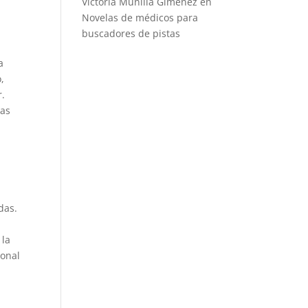
Victoria Munilla Gimenez
en
Novelas de médicos para
buscadores de pistas
a
,
r.
gas
A
das.
a
 la
ional