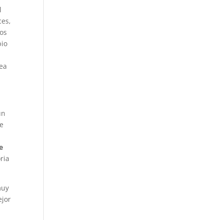
l
ces,
os
bio
sea
un
se
e
ria
muy
ejor
s