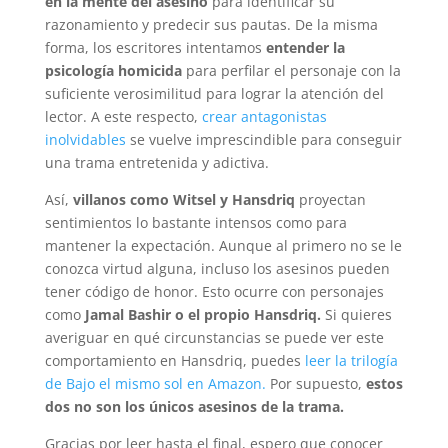
en la mente del asesino
para identificar su
razonamiento y predecir sus pautas. De la misma
forma, los escritores intentamos
entender la
psicología homicida
para perfilar el personaje con la
suficiente verosimilitud para lograr la atención del
lector. A este respecto,
crear antagonistas
inolvidables
se vuelve imprescindible para conseguir
una trama entretenida y adictiva.
Así,
villanos como Witsel y Hansdriq
proyectan
sentimientos lo bastante intensos como para
mantener la expectación. Aunque al primero no se le
conozca virtud alguna, incluso los asesinos pueden
tener código de honor. Esto ocurre con personajes
como
Jamal Bashir o el propio Hansdriq.
Si quieres
averiguar en qué circunstancias se puede ver este
comportamiento en Hansdriq, puedes
leer la trilogía
de Bajo el mismo sol en Amazon.
Por supuesto,
estos
dos no son los únicos asesinos de la trama.
Gracias por leer hasta el final, espero que conocer