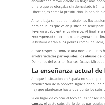
encontraban mayor deleite en fingir más pobrez
dinero que se otorgaba sin demasiado trámite, 
Libertinajes como la prostitución, la bebida o 
Ante la baja calidad del trabajo, las fluctuaci
para aquellos que veían justicia en semejant
llevaron a cabo entre los obreros. Al final, e
recompensado.
Por tanto, la mayoría se incli
la historia vieran a los pobres como una lacra,
A este respecto, conozco una novela que nos ha
arbitrariedades parroquiales, los abusos de 
De manos del escritor francés Octave Mirbeau,
La enseñanza actual de 
Aunque la situación en España no sea ni por as
erradicación de la pobreza sigue siendo una 
hay que plantearse hasta que punto los subsid
Si en lugar de colocar el foco en las consecue
causas,
el gasto subsidiario de las parroqui