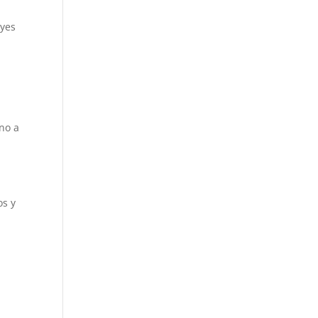
eyes
 no a
os y
a