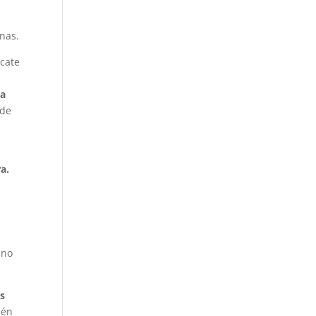
nas.
icate
ra
 de
a.
ano
us
ién