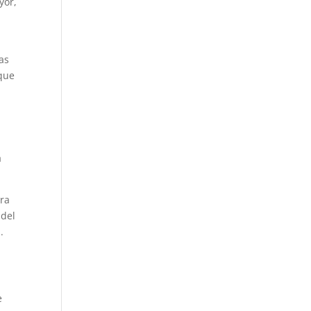
yor,
as
nque
a
ra
 del
.
e