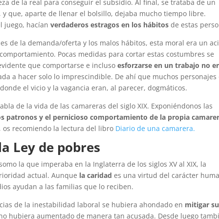
a de la real para conseguir el subsidio. Al final, se trataba de un
y que, aparte de llenar el bolsillo, dejaba mucho tiempo libre.
el juego, hacían
verdaderos estragos en los hábitos
de estas perso
ones de la demanda/oferta y los malos hábitos, esta moral era un ac
e comportamiento. Pocas medidas para cortar estas costumbres se
ra evidente que comportarse e incluso
esforzarse en un trabajo no e
nada a hacer solo lo imprescindible. De ahí que muchos personajes
 donde el vicio y la vagancia eran, al parecer, dogmáticos.
bla de la vida de las camareras del siglo XIX. Exponiéndonos las
los patronos y el pernicioso comportamiento de la propia camarer
 os recomiendo la lectura del libro
Diario de una camarera.
la Ley de pobres
omo la que imperaba en la Inglaterra de los siglos XV al XIX, la
prioridad actual. Aunque
la caridad
es una virtud del carácter hum
ios ayudan a las familias que lo reciben.
ncias de la inestabilidad laboral se hubiera ahondado en
mitigar s
as no hubiera aumentado de manera tan acusada. Desde luego tamb