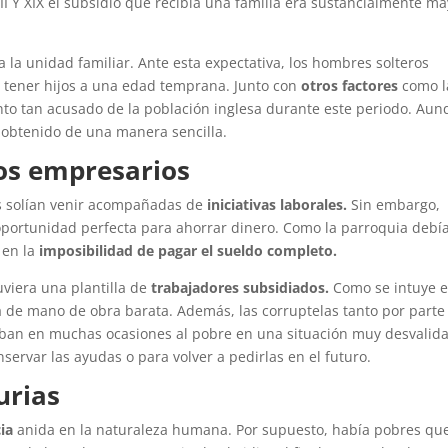
VIII Y XIX el subsidio que recibía una familia era sustancialmente ma
a unidad familiar. Ante esta expectativa, los hombres solteros
 tener hijos a una edad temprana. Junto con
otros factores
como l
nto tan acusado de la población inglesa durante este periodo. Au
 obtenido de una manera sencilla.
los empresarios
 solían venir acompañadas de
iniciativas laborales.
Sin embargo,
oportunidad perfecta para ahorrar dinero. Como la parroquia debí
 en la
imposibilidad de pagar el sueldo completo.
viera una plantilla de
trabajadores subsidiados.
Como se intuye e
a de mano de obra barata. Además, las corruptelas tanto por parte
ban en muchas ocasiones al pobre en una situación muy desvalida
ervar las ayudas o para volver a pedirlas en el futuro.
urias
ia
anida en la naturaleza humana. Por supuesto, había pobres qu