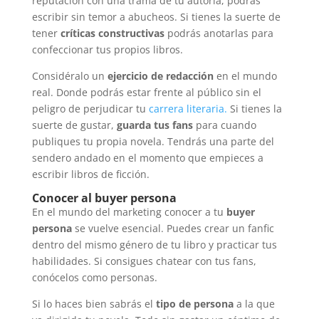
reputación con una trama de tu autoría, podrás
escribir sin temor a abucheos. Si tienes la suerte de
tener
críticas constructivas
podrás anotarlas para
confeccionar tus propios libros.
Considéralo un
ejercicio de redacción
en el mundo
real. Donde podrás estar frente al público sin el
peligro de perjudicar tu
carrera literaria.
Si tienes la
suerte de gustar,
guarda tus fans
para cuando
publiques tu propia novela. Tendrás una parte del
sendero andado en el momento que empieces a
escribir libros de ficción.
Conocer al buyer persona
En el mundo del marketing conocer a tu
buyer
persona
se vuelve esencial. Puedes crear un fanfic
dentro del mismo género de tu libro y practicar tus
habilidades. Si consigues chatear con tus fans,
conócelos como personas.
Si lo haces bien sabrás el
tipo de persona
a la que