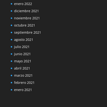
enero 2022
diciembre 2021
noviembre 2021
octubre 2021
septiembre 2021
agosto 2021
julio 2021
junio 2021
mayo 2021
abril 2021
marzo 2021
febrero 2021
enero 2021