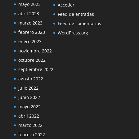
mayo 2023
Acceder
abril 2023
Feed de entradas
marzo 2023
Feed de comentarios
febrero 2023
WordPress.org
enero 2023
noviembre 2022
octubre 2022
septiembre 2022
agosto 2022
julio 2022
junio 2022
mayo 2022
abril 2022
marzo 2022
febrero 2022