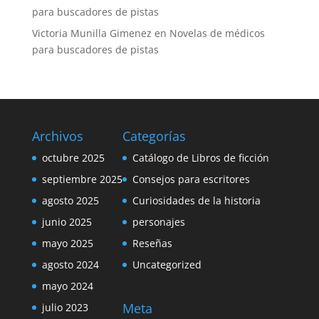
para buscadores de pistas
Victoria Munilla Gimenez
en
Novelas de médicos
para buscadores de pistas
Archivos
Categorías
octubre 2025
Catálogo de Libros de ficción
septiembre 2025
Consejos para escritores
agosto 2025
Curiosidades de la historia
junio 2025
personajes
mayo 2025
Reseñas
agosto 2024
Uncategorized
mayo 2024
Meta
julio 2023