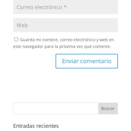
Guarda mi nombre, correo electrónico y web en
este navegador para la próxima vez que comente.
Entradas recientes