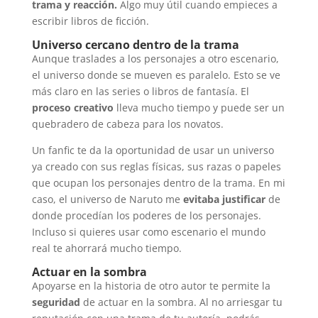
trama y reacción.
Algo muy útil cuando empieces a
escribir libros de ficción.
Universo cercano dentro de la trama
Aunque traslades a los personajes a otro escenario,
el universo donde se mueven es paralelo. Esto se ve
más claro en las series o libros de fantasía. El
proceso creativo
lleva mucho tiempo y puede ser un
quebradero de cabeza para los novatos.
Un fanfic te da la oportunidad de usar un universo
ya creado con sus reglas físicas, sus razas o papeles
que ocupan los personajes dentro de la trama. En mi
caso, el universo de Naruto me
evitaba justificar
de
donde procedían los poderes de los personajes.
Incluso si quieres usar como escenario el mundo
real te ahorrará mucho tiempo.
Actuar en la sombra
Apoyarse en la historia de otro autor te permite la
seguridad
de actuar en la sombra. Al no arriesgar tu